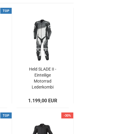
TOP
Held SLADE II -
Einteilige
Motorrad
Lederkombi
schwarz-weiss
1.199,00 EUR
TOP
-30%