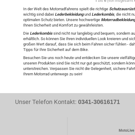
1
bis
6
(von insgesamt
In der Welt des Motorradfahrens spielt die richtige
Schutzausrüst
wichtig sind dabei
Lederbekleidung
und
Lederkombis
, die nicht
optimalen Schutz bieten. Unsere hochwertige
Motorradbekleidun
Ihnen Sicherheit und Komfort zu gewährleisten.
Die
Lederkombis
sind nicht nur langlebig und bequem, sondern au
erhältlich. So können Sie Ihren individuellen Look kreieren und si
großen Wert darauf, dass Sie sich beim Fahren sicher fühlen - dah
Tipps für Ihre Sicherheit auf dem Bike.
Besuchen Sie uns noch heute und entdecken Sie unsere vielfälti
unseren Produkten sind Sie nicht nur gut geschützt, sondern könn
unterstreichen. Verpassen Sie nicht die Gelegenheit, sichere Fa
Ihrem Motorrad unterwegs zu sein!
Unser Telefon Kontakt:
0341-30616171
MotoLive 