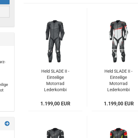
rz-
Held SLADE II -
Held SLADE II -
Einteilige
Einteilige
Motorrad
Motorrad
ilige
Lederkombi
Lederkombi
ot
schwarz
schwarz-weiss-rot
1.199,00 EUR
1.199,00 EUR