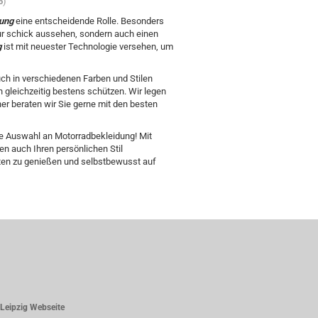
6
)
ung
eine entscheidende Rolle. Besonders
 nur schick aussehen, sondern auch einen
g
ist mit neuester Technologie versehen, um
ch in verschiedenen Farben und Stilen
ch gleichzeitig bestens schützen. Wir legen
er beraten wir Sie gerne mit den besten
ge Auswahl an Motorradbekleidung! Mit
en auch Ihren persönlichen Stil
hrten zu genießen und selbstbewusst auf
Leipzig Webseite