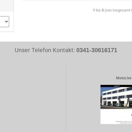
1
bis
3
(von insgesamt
Unser Telefon Kontakt:
0341-30616171
MotoLive 
r