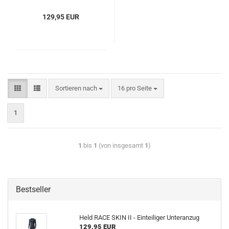
129,95 EUR
Sortieren nach
16 pro Seite
1
1
bis
1
(von insgesamt
1
)
Bestseller
Held RACE SKIN II - Einteiliger Unteranzug
129,95 EUR