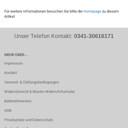
Für weitere Informationen besuchen Sie bitte die
Homepage
zu diesem
Artikel.
Unser Telefon Kontakt:
0341-30616171
MEHR ÜBER...
Impressum
Kontakt
Versand- & Zahlungsbedingungen
Widerrufsrecht & Muster-Widerrufsformular
Batteriehinweise
AGB
Privatsphäre und Datenschutz