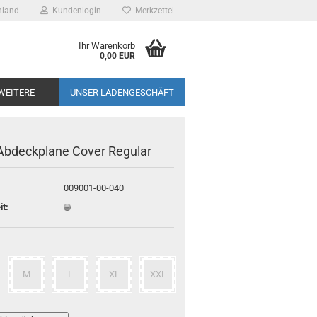
hland
Kundenlogin
Merkzettel
 Leipzig -
Ihr Warenkorb
otorrad
0,00 EUR
sspezialist
WEITERE
UNSER LADENGESCHÄFT
Abdeckplane Cover Regular
009001-00-040
it:
M
L
XL
XXL