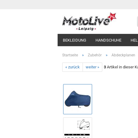
BEKLEIDUNG
HANDSCHUHE
HE
»
»
Startseite
Zubehör
Abdeckplanen
« zurück
weiter »
3
Artikel in dieser K