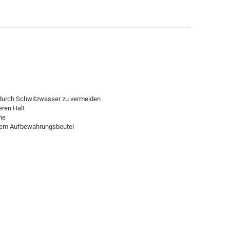
durch Schwitzwasser zu vermeiden
eren Halt
ne
ischem Aufbewahrungsbeutel