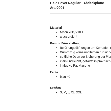
Held Cover Regular - Abdeckplane
Art. 9001
Material
Nylon 70D/210 T
wasserdicht
Komfort/Ausstattung
Belüftungsöffnungen um Korrosion 
Gummizug vorne und hinten für sich
seitliche Ösen zur Sicherung der Pla
klein und leicht, gefaltet in prakt
inklusive Packtasche
Farbe
blau 40
Größen
S, M, L, XL, XXL