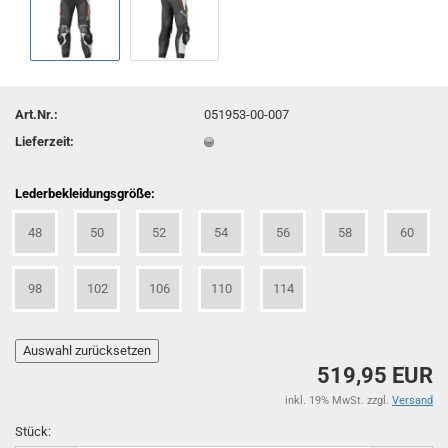
Art.Nr.:
051953-00-007
Lieferzeit:
Lederbekleidungsgröße:
48
50
52
54
56
58
60
98
102
106
110
114
519,95 EUR
inkl. 19% MwSt. zzgl.
Versand
Stück: