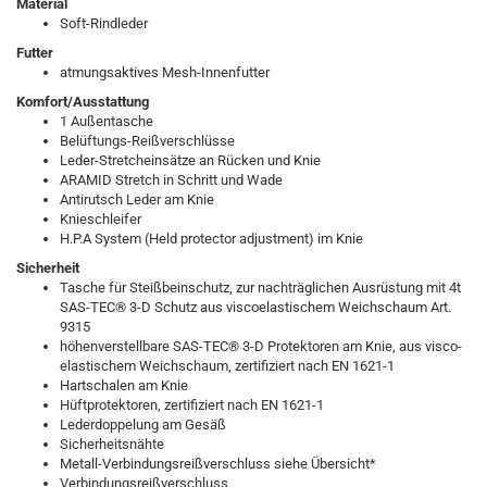
Material
Soft-Rindleder
Futter
atmungsaktives Mesh-Innenfutter
Komfort/Ausstattung
1 Außentasche
Belüftungs-Reißverschlüsse
Leder-Stretcheinsätze an Rücken und Knie
ARAMID Stretch in Schritt und Wade
Antirutsch Leder am Knie
Knieschleifer
H.P.A System (Held protector adjustment) im Knie
Sicherheit
Tasche für Steißbeinschutz, zur nachträglichen Ausrüstung mit 4t
SAS-TEC® 3-D Schutz aus viscoelastischem Weichschaum Art.
9315
höhenverstellbare SAS-TEC® 3-D Protektoren am Knie, aus visco-
elastischem Weichschaum, zertifiziert nach EN 1621-1
Hartschalen am Knie
Hüftprotektoren, zertifiziert nach EN 1621-1
Lederdoppelung am Gesäß
Sicherheitsnähte
Metall-Verbindungsreißverschluss siehe Übersicht*
Verbindungsreißverschluss