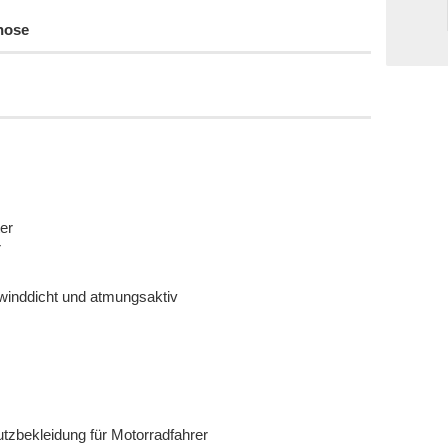
hose
er
r
 winddicht und atmungsaktiv
utzbekleidung für Motorradfahrer