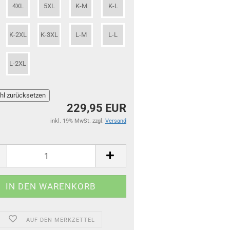
4XL
5XL
K-M
K-L
K-2XL
K-3XL
L-M
L-L
L-2XL
229,95 EUR
inkl. 19% MwSt. zzgl.
Versand
AUF DEN MERKZETTEL