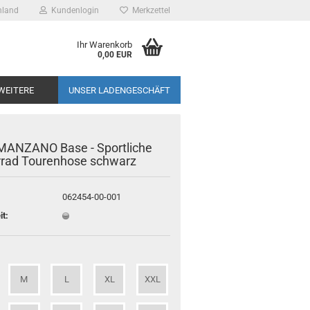
hland
Kundenlogin
Merkzettel
 Leipzig -
Ihr Warenkorb
otorrad
0,00 EUR
sspezialist
WEITERE
UNSER LADENGESCHÄFT
MANZANO Base - Sportliche
rad Tourenhose schwarz
062454-00-001
it:
M
L
XL
XXL