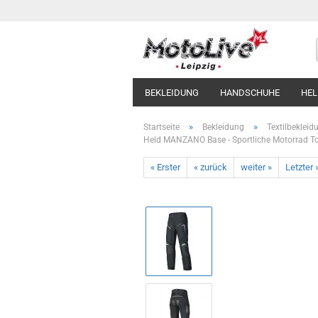
BEKLEIDUNG
HANDSCHUHE
HE
»
»
Startseite
Bekleidung
Textilbekleid
Held MANZANO Base - Sportliche Motorrad T
« Erster
« zurück
weiter »
Letzter 