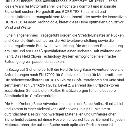
Die Held Omberg Base Adventurehose in anthrazit (Art. 62360) ist die
ideale Wahl für Motorradfahrer, die höchsten Komfort und maximale
Sicherheit suchen. Hergestellt aus GORE-TEX 3L Laminat und
ausgestattet mit atmungsaktivem Mesh-Innenfutter sowie der innovativen
GORE-TEX 3-Lagen Technologie, bietet diese Hose optimalen Schutz vor
Wind und Wetter.
Für ein angenehmes Tragegefühl sorgen die Stretch-Einsätze an Rücken
und Knie, die Gürtelschlaufen, die Hüftweitenverstellung sowie die
selbstregulierende Bundweitenverstellung. Die Antirutsch-Beschichtung
am Knie und am Gesäß gewährleistet einen sicheren Halt während der
Fahrt. Das Held Clip-in Technology System ermöglicht eine einfache
Befestigung von passenden Jacken.
In Bezug auf Sicherheit erfüllt die Held Omberg Base Adventurehose alle
Anforderungen nach EN 17092 für Schutzbekleidung für Motorradfahrer.
Die höhenverstellbaren D3O® T5 EvoProX Soft-Protektoren am Knie sind
zertifiziert nach EN 1621-1:2012, Level 2, während die Hüftprotektoren
zusätzlichen Schutz bieten. Reflex-Einsätze sorgen für eine bessere
Sichtbarkeit im Straßenverkehr.
Die Held Omberg Base Adventurehose ist in der Farbe Anthrazit erhältlich
und kommt in einer Vielzahl von Größen von S bis 6XL. Mit ihrem
durchdachten Design, hochwertigen Materialien und umfangreichen
Sicherheitsfeatures ist diese Hose ein unverzichtbares Element für jeden
Motorradfahrer, der auf der Suche nach optimaler Performance ist.