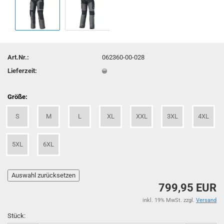
Art.Nr.:
062360-00-028
Lieferzeit:
Größe:
S
M
L
XL
XXL
3XL
4XL
5XL
6XL
799,95 EUR
inkl. 19% MwSt. zzgl.
Versand
Stück: