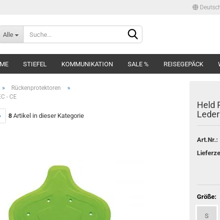
Deutsc
Moto Live
Lieferland
Alle
Dein M
Bekleidung
LME
STIEFEL
KOMMUNIKATION
SALE %
REISEGEPÄCK
»
»
Rückenprotektoren
C - CE
Held 
Leder
»
8
Artikel in dieser Kategorie
Art.Nr.:
Konto erstellen
Lieferze
Passwort vergessen?
Größe:
S