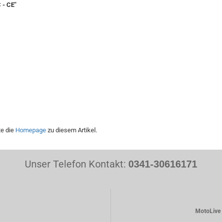
 - CE"
te die
Homepage
zu diesem Artikel.
Unser Telefon Kontakt:
0341-30616171
MotoLive 