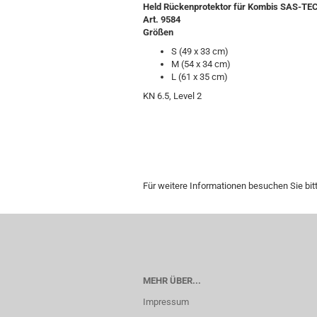
Held Rückenprotektor für Kombis SAS-TEC
Art. 9584
Größen
S (49 x 33 cm)
M (54 x 34 cm)
L (61 x 35 cm)
KN 6.5, Level 2
Für weitere Informationen besuchen Sie bit
MEHR ÜBER...
Impressum