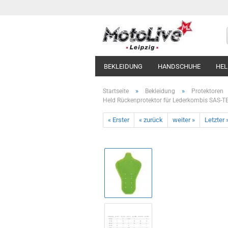
BEKLEIDUNG
HANDSCHUHE
HE
»
»
Startseite
Bekleidung
Protektoren
Held Rückenprotektor für Lederkombis SAS-TE
« Erster
« zurück
weiter »
Letzter 