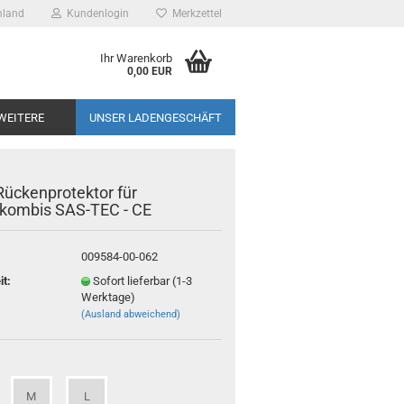
hland
Kundenlogin
Merkzettel
 Leipzig -
Ihr Warenkorb
otorrad
0,00 EUR
sspezialist
WEITERE
UNSER LADENGESCHÄFT
Rückenprotektor für
kombis SAS-TEC - CE
009584-00-062
it:
Sofort lieferbar (1-3
Werktage)
(Ausland abweichend)
M
L