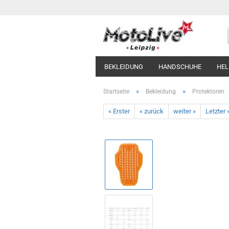
BEKLEIDUNG
HANDSCHUHE
HE
»
»
Startseite
Bekleidung
Protektoren
« Erster
« zurück
weiter »
Letzter 