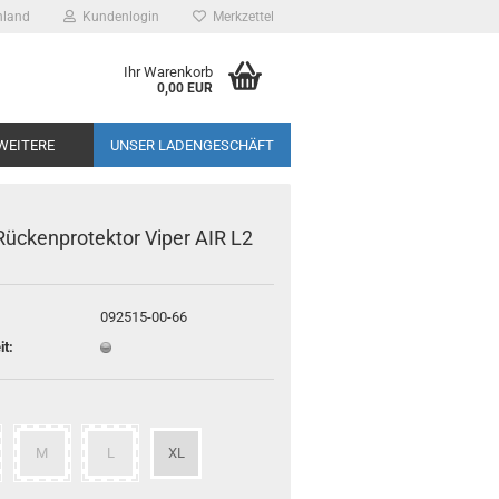
hland
Kundenlogin
Merkzettel
 Leipzig -
Ihr Warenkorb
otorrad
0,00 EUR
sspezialist
WEITERE
UNSER LADENGESCHÄFT
Rückenprotektor Viper AIR L2
092515-00-66
it:
M
L
XL