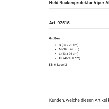
Held Rückenprotektor Viper 
Art. 92515
Größen
S (35 x 23 cm)
M (39 x 26 cm)
L (43 x 26 cm)
XL (46 x 30 cm)
KN 6, Level 2
Kunden, welche diesen Artikel 