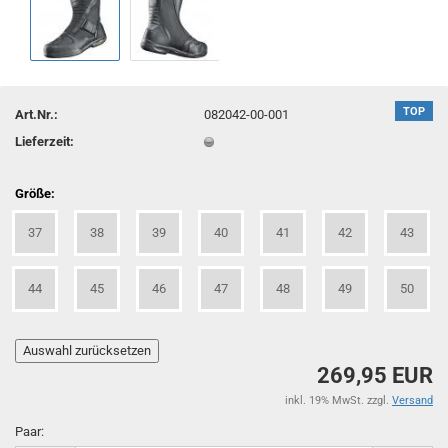
TOP
Art.Nr.:
082042-00-001
Lieferzeit:
Größe:
37
38
39
40
41
42
43
44
45
46
47
48
49
50
269,95 EUR
inkl. 19% MwSt. zzgl.
Versand
Paar: