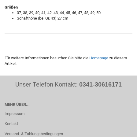
Größen
37, 38, 39, 40, 41, 42, 43, 44, 45, 46, 47, 48, 49, 50
Schafthöhe (bei Gr. 43) 27 cm
Für weitere Informationen besuchen Sie bitte die
Homepage
zu diesem
Artikel.
Unser Telefon Kontakt:
0341-30616171
MEHR ÜBER...
Impressum
Kontakt
Versand- & Zahlungsbedingungen