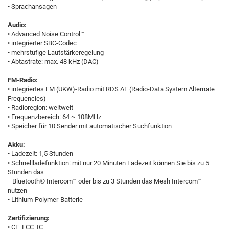
• Sprachansagen
Audio:
• Advanced Noise Control™
• integrierter SBC-Codec
• mehrstufige Lautstärkeregelung
• Abtastrate: max. 48 kHz (DAC)
FM-Radio:
• integriertes FM (UKW)-Radio mit RDS AF (Radio-Data System Alternate
Frequencies)
• Radioregion: weltweit
• Frequenzbereich: 64 ~ 108MHz
• Speicher für 10 Sender mit automatischer Suchfunktion
Akku:
• Ladezeit: 1,5 Stunden
• Schnellladefunktion: mit nur 20 Minuten Ladezeit können Sie bis zu 5
Stunden das
Bluetooth® Intercom™ oder bis zu 3 Stunden das Mesh Intercom™
nutzen
• Lithium-Polymer-Batterie
Zertifizierung:
• CE, FCC, IC