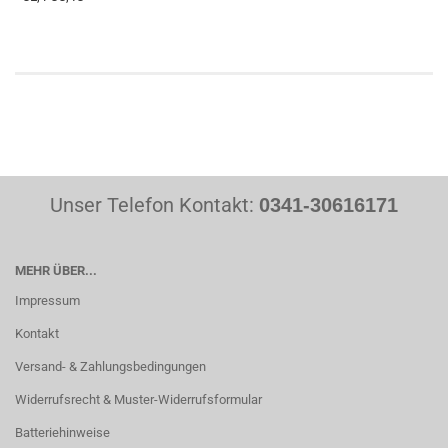
Unser Telefon Kontakt:
0341-30616171
MEHR ÜBER...
Impressum
Kontakt
Versand- & Zahlungsbedingungen
Widerrufsrecht & Muster-Widerrufsformular
Batteriehinweise