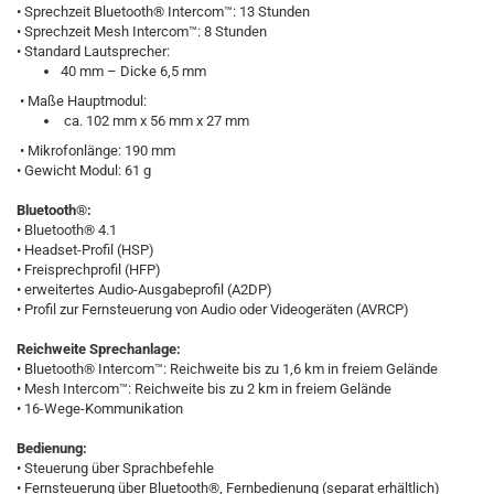
• Sprechzeit Bluetooth® Intercom™: 13 Stunden
• Sprechzeit Mesh Intercom™: 8 Stunden
• Standard Lautsprecher:
40 mm – Dicke 6,5 mm
• Maße Hauptmodul:
ca. 102 mm x 56 mm x 27 mm
• Mikrofonlänge: 190 mm
• Gewicht Modul: 61 g
Bluetooth®:
• Bluetooth® 4.1
• Headset-Profil (HSP)
• Freisprechprofil (HFP)
• erweitertes Audio-Ausgabeprofil (A2DP)
• Profil zur Fernsteuerung von Audio oder Videogeräten (AVRCP)
Reichweite Sprechanlage:
• Bluetooth® Intercom™: Reichweite bis zu 1,6 km in freiem Gelände
• Mesh Intercom™: Reichweite bis zu 2 km in freiem Gelände
• 16-Wege-Kommunikation
Bedienung:
• Steuerung über Sprachbefehle
• Fernsteuerung über Bluetooth®, Fernbedienung (separat erhältlich)