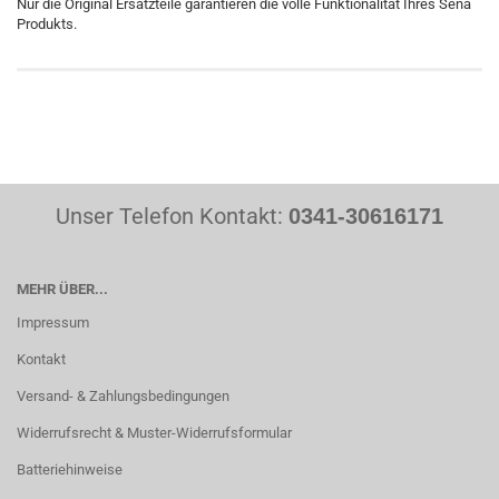
Nur die Original Ersatzteile garantieren die volle Funktionalität Ihres Sena
Produkts.
Unser Telefon Kontakt:
0341-30616171
MEHR ÜBER...
Impressum
Kontakt
Versand- & Zahlungsbedingungen
Widerrufsrecht & Muster-Widerrufsformular
Batteriehinweise