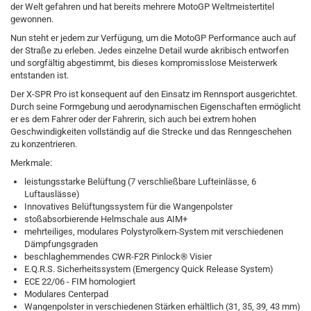
der Welt gefahren und hat bereits mehrere MotoGP Weltmeistertitel
gewonnen.
Nun steht er jedem zur Verfügung, um die MotoGP Performance auch auf
der Straße zu erleben. Jedes einzelne Detail wurde akribisch entworfen
und sorgfältig abgestimmt, bis dieses kompromisslose Meisterwerk
entstanden ist.
Der X-SPR Pro ist konsequent auf den Einsatz im Rennsport ausgerichtet.
Durch seine Formgebung und aerodynamischen Eigenschaften ermöglicht
er es dem Fahrer oder der Fahrerin, sich auch bei extrem hohen
Geschwindigkeiten vollständig auf die Strecke und das Renngeschehen
zu konzentrieren.
Merkmale:
leistungsstarke Belüftung (7 verschließbare Lufteinlässe, 6
Luftauslässe)
Innovatives Belüftungssystem für die Wangenpolster
stoßabsorbierende Helmschale aus AIM+
mehrteiliges, modulares Polystyrolkern-System mit verschiedenen
Dämpfungsgraden
beschlaghemmendes CWR-F2R Pinlock® Visier
E.Q.R.S. Sicherheitssystem (Emergency Quick Release System)
ECE 22/06 - FIM homologiert
Modulares Centerpad
Wangenpolster in verschiedenen Stärken erhältlich (31, 35, 39, 43 mm)