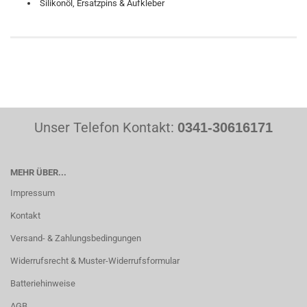
Silikonöl, Ersatzpins & Aufkleber
Unser Telefon Kontakt:
0341-30616171
MEHR ÜBER...
Impressum
Kontakt
Versand- & Zahlungsbedingungen
Widerrufsrecht & Muster-Widerrufsformular
Batteriehinweise
AGB