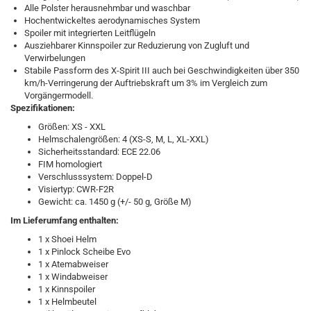
Alle Polster herausnehmbar und waschbar
Hochentwickeltes aerodynamisches System
Spoiler mit integrierten Leitflügeln
Ausziehbarer Kinnspoiler zur Reduzierung von Zugluft und
Verwirbelungen
Stabile Passform des X-Spirit III auch bei Geschwindigkeiten über 350
km/h-Verringerung der Auftriebskraft um 3% im Vergleich zum
Vorgängermodell.
Spezifikationen:
Größen: XS - XXL
Helmschalengrößen: 4 (XS-S, M, L, XL-XXL)
Sicherheitsstandard: ECE 22.06
FIM homologiert
Verschlusssystem: Doppel-D
Visiertyp: CWR-F2R
Gewicht: ca. 1450 g (+/- 50 g, Größe M)
Im Lieferumfang enthalten:
1 x Shoei Helm
1 x Pinlock Scheibe Evo
1 x Atemabweiser
1 x Windabweiser
1 x Kinnspoiler
1 x Helmbeutel