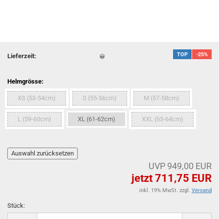
TOP
-25%
Lieferzeit:
Helmgrösse:
XS (53-54cm)
S (55-56cm)
M (57-58cm)
L (59-60cm)
XL (61-62cm)
XXL (63-64cm)
UVP 949,00 EUR
jetzt 711,75 EUR
inkl. 19% MwSt. zzgl.
Versand
Stück:
Stück