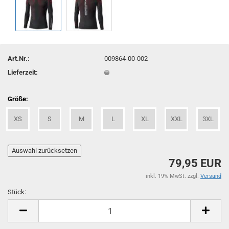
Art.Nr.:
009864-00-002
Lieferzeit:
Größe:
XS
S
M
L
XL
XXL
3XL
79,95 EUR
inkl. 19% MwSt. zzgl.
Versand
Stück:
Stück