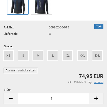
TOP
Art.Nr.:
009862-00-015
Lieferzeit:
Größe:
XS
S
M
L
XL
XXL
3XL
74,95 EUR
inkl. 19% MwSt. zzgl.
Versand
Stück:
Stück