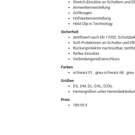
Stretch-Einsätze an Schultern und E
Armweitenverstellung
Softkragen
Hüftweitenverstellung
Held Clip-in Technology
Sicherheit
zertifiziert nach EN 17092, Schutzbe
Soft-Protektoren an Schulter und Ellb
Rückenprotektor nachrüstbar, zertifi
Reflex-Einsätze
Verbindungsreißverschluss
Farben
schwarz 01 , grau-schwarz 68 , grau-b
Größen
DS, DM, DL, DXL, D2XL
Herrengrößen unter Herrenbekleidu
Preis
189.95 €