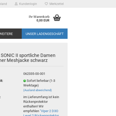
hland
Kundenlogin
Merkzettel
 Leipzig -
Ihr Warenkorb
otorrad
0,00 EUR
sspezialist
WEITERE
UNSER LADENGESCHÄFT
- SONIC II sportliche Damen
er Meshjacke schwarz
062335-00-001
it:
Sofort lieferbar (1-3
Werktage)
(Ausland abweichend)
:
im Lieferumfang ist kein
Rückenprotektor
enthalten! Wir
empfehlen
"Viper 2 D3O
Level 2 Rückenprotektor