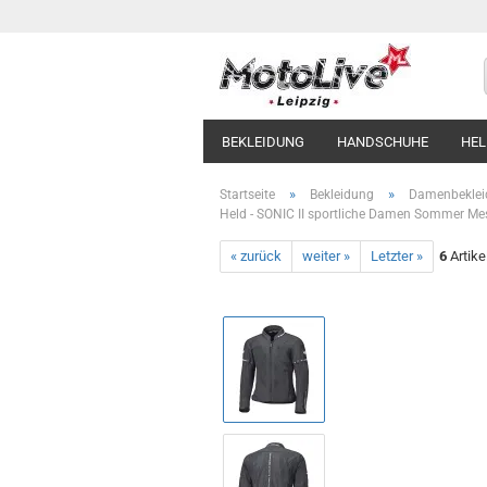
BEKLEIDUNG
HANDSCHUHE
HE
»
»
Startseite
Bekleidung
Damenbeklei
Held - SONIC II sportliche Damen Sommer Me
« zurück
weiter »
Letzter »
6
Artike