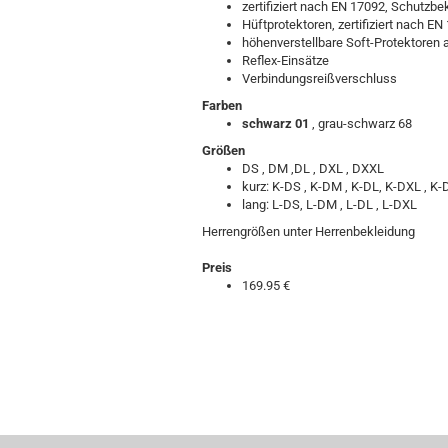
zertifiziert nach EN 17092, Schutzbe
Hüftprotektoren, zertifiziert nach E
höhenverstellbare Soft-Protektoren a
Reflex-Einsätze
Verbindungsreißverschluss
Farben
schwarz 01
, grau-schwarz 68
Größen
DS , DM ,DL , DXL , DXXL
kurz: K-DS , K-DM , K-DL, K-DXL , K
lang: L-DS, L-DM , L-DL , L-DXL
Herrengrößen unter Herrenbekleidung
Preis
169.95 €