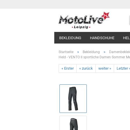
BEKLEIDUNG
HANDSCHUHE
HE
»
»
Startseite
Bekleidung
Damenbeklei
Held - VENTO II sportliche Damen Sommer M
« Erster
« zurück
weiter »
Letzter 