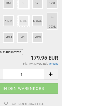
DM
DL
DXL
D2XL
K-
K-DM
K-DL
K-DXL
D2XL
L-DM
L-DL
L-DXL
179,95 EUR
inkl. 19% MwSt. zzgl.
Versand
AUF DEN MERKZETTEL