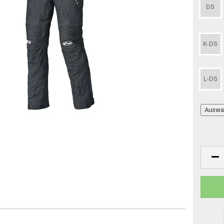
DS
K-DS
L-DS