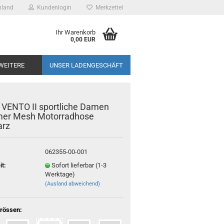
hland
Kundenlogin
Merkzettel
 Leipzig -
Ihr Warenkorb
otorrad
0,00 EUR
sspezialist
WEITERE
UNSER LADENGESCHÄFT
- VENTO II sportliche Damen
er Mesh Motorradhose
arz
062355-00-001
it:
Sofort lieferbar (1-3
Werktage)
(Ausland abweichend)
rössen: