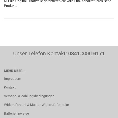
Nur die Original Ersatzteile garantieren die volle Funktionalität Ihres Sena
Produkts.
Unser Telefon Kontakt:
0341-30616171
MEHR ÜBER...
Impressum
Kontakt
Versand- & Zahlungsbedingungen
Widerrufsrecht & Muster-Widerrufsformular
Batteriehinweise